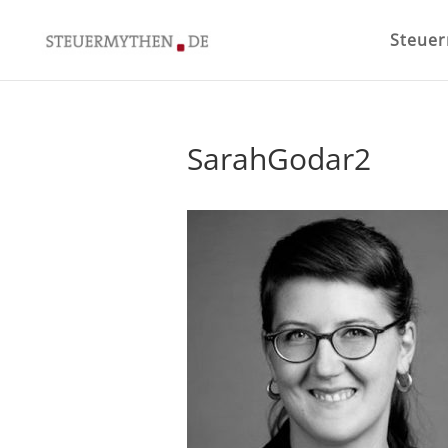
Steue
SarahGodar2