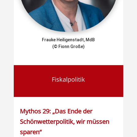
Frauke Heiligenstadt, MdB
(© Fionn Große)
Fiskalpolitik
Mythos 29: „Das Ende der
Schönwetterpolitik, wir müssen
sparen“