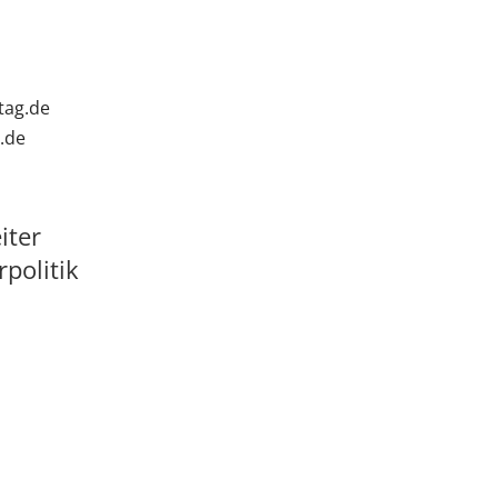
tag.de
t.de
iter
politik