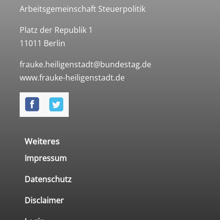
Arbeitsgemeinschaft Steuerpolitik
Platz der Republik 1
11011 Berlin
frauke.heiligenstadt@bundestag.de
www.frauke-heiligenstadt.de
Weiteres
Impressum
Datenschutz
Disclaimer