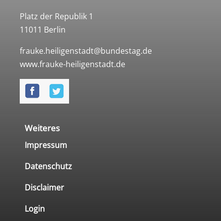
Platz der Republik 1
11011 Berlin
frauke.heiligenstadt@bundestag.de
www.frauke-heiligenstadt.de
Weiteres
Impressum
Datenschutz
Disclaimer
Login