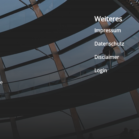
Weiteres
Impressum
Datenschutz
Disclaimer
Login
de