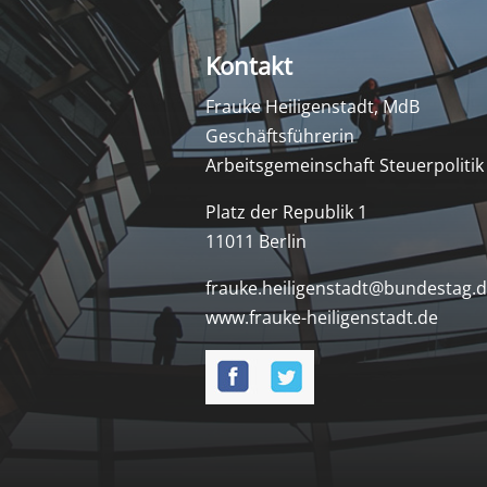
Kontakt
Frauke Heiligenstadt, MdB
Geschäftsführerin
Arbeitsgemeinschaft Steuerpolitik
Platz der Republik 1
11011 Berlin
frauke.heiligenstadt@bundestag.
www.frauke-heiligenstadt.de