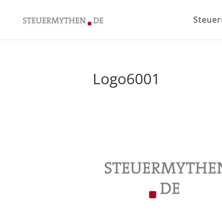
Steue
Logo6001