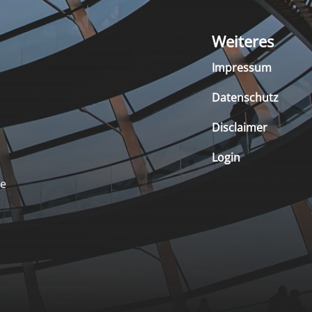
Weiteres
Impressum
Datenschutz
Disclaimer
Login
de