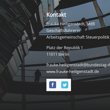
Kontakt
Frauke Heiligenstadt, MdB
Geschäftsführerin
Arbeitsgemeinschaft Steuerpolitik
Platz der Republik 1
11011 Berlin
frauke.heiligenstadt@bundestag.
www.frauke-heiligenstadt.de