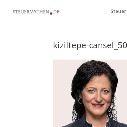
Steue
kiziltepe-cansel_5