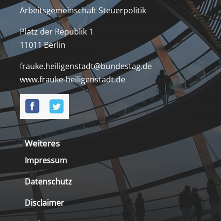
Arbeitsgemeinschaft Steuerpolitik
Platz der Republik 1
11011 Berlin
frauke.heiligenstadt@bundestag.de
www.frauke-heiligenstadt.de
Weiteres
Impressum
Datenschutz
Disclaimer